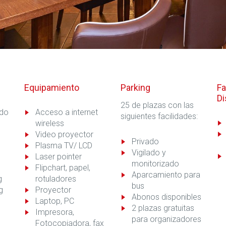
Equipamiento
Parking
Fa
Di
25 de plazas con las
ado
Acceso a internet
siguientes facilidades:
wireless
Video proyector
Privado
Plasma TV/ LCD
Vigilado y
Laser pointer
monitorizado
Flipchart, papel,
Aparcamiento para
g
rotuladores
bus
g
Proyector
Abonos disponibles
Laptop, PC
2 plazas gratuitas
Impresora,
para organizadores
Fotocopiadora, fax