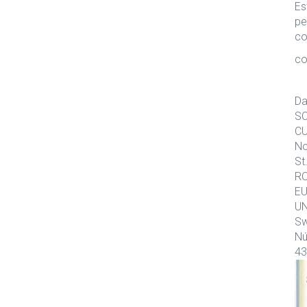
Es
pe
co
co
Da
SC
CU
No
St
RO
EU
UN
Sw
Nú
43