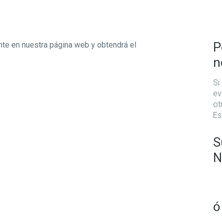
P
nte en nuestra página web y obtendrá el
n
Si
ev
ot
Es
S
N
ó