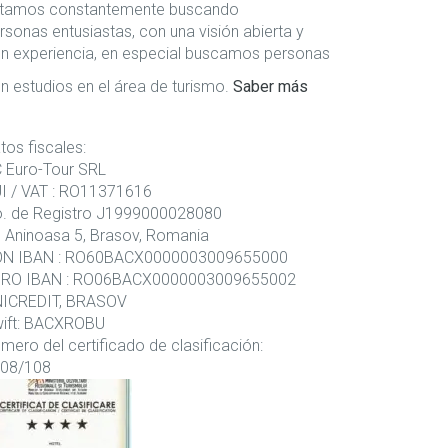
tamos constantemente buscando
rsonas entusiastas, con una visión abierta y
n experiencia, en especial buscamos personas
n estudios en el área de turismo.
Saber más
tos fiscales:
 Euro-Tour SRL
I / VAT : RO11371616
. de Registro J1999000028080
. Aninoasa 5, Brasov, Romania
N IBAN : RO60BACX0000003009655000
RO IBAN : RO06BACX0000003009655002
ICREDIT, BRASOV
ift: BACXROBU
mero del certificado de clasificación:
08/108