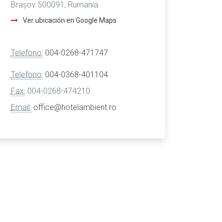
Brașov 500091, Rumanía
Ver ubicación en Google Maps
Telefono:
004-0268-471747
Telefono:
004-0368-401104
Fax:
004-0268-474210
Email:
office@hotelambient.ro