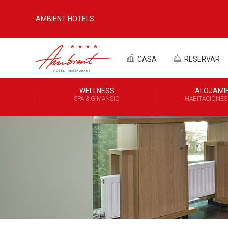
AMBIENT HOTELS
CASA
RESERVAR
WELLNESS
ALOJAMI
SPA & GIMANSIO
HABITACIONES 