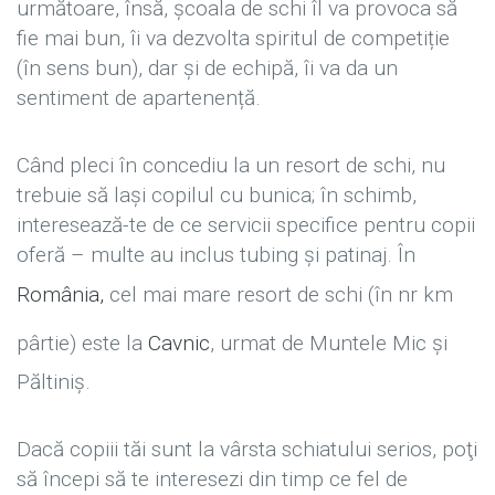
următoare, însă, școala de schi îl va provoca să
fie mai bun, îi va dezvolta spiritul de competiție
(în sens bun), dar și de echipă, îi va da un
sentiment de apartenență.
Când pleci în concediu la un resort de schi, nu
trebuie să laşi copilul cu bunica; în schimb,
interesează-te de ce servicii specifice pentru copii
oferă – multe au inclus tubing şi patinaj. În
România,
cel mai mare resort de schi (în nr km
pârtie) este la
Cavnic
, urmat de Muntele Mic şi
Păltiniş.
Dacă copiii tăi sunt la vârsta schiatului serios, poţi
să începi să te interesezi din timp ce fel de