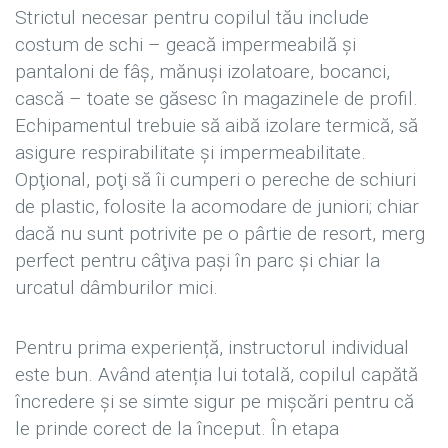
Strictul necesar pentru copilul tău include
costum de schi – geacă impermeabilă şi
pantaloni de fâş, mănuşi izolatoare, bocanci,
cască – toate se găsesc în magazinele de profil.
Echipamentul trebuie să aibă izolare termică, să
asigure respirabilitate şi impermeabilitate.
Opţional, poţi să îi cumperi o pereche de schiuri
de plastic, folosite la acomodare de juniori; chiar
dacă nu sunt potrivite pe o pârtie de resort, merg
perfect pentru câţiva paşi în parc şi chiar la
urcatul dâmburilor mici.
Pentru prima experiență, instructorul individual
este bun. Având atenția lui totală, copilul capătă
încredere și se simte sigur pe mișcări pentru că
le prinde corect de la început. În etapa