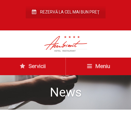
REZERVĂ LA CEL MAI BUN PREŢ
Servicii
Meniu
News