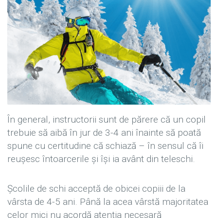
În general, instructorii sunt de părere că un copil
trebuie să aibă în jur de 3-4 ani înainte să poată
spune cu certitudine că schiază – în sensul că îi
reuşesc întoarcerile şi îşi ia avânt din teleschi.
Şcolile de schi acceptă de obicei copiii de la
vârsta de 4-5 ani. Până la acea vârstă majoritatea
celor mici nu acordă atenţia necesară