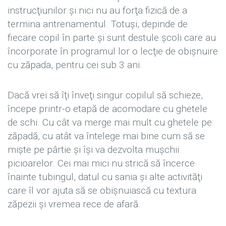
instrucţiunilor şi nici nu au forţa fizică de a
termina antrenamentul. Totuşi, depinde de
fiecare copil în parte şi sunt destule şcoli care au
încorporate în programul lor o lecţie de obişnuire
cu zăpada, pentru cei sub 3 ani.
Dacă vrei să îţi înveţi singur copilul să schieze,
începe printr-o etapă de acomodare cu ghetele
de schi. Cu cât va merge mai mult cu ghetele pe
zăpadă, cu atât va întelege mai bine cum să se
mişte pe pârtie şi îşi va dezvolta muşchii
picioarelor. Cei mai mici nu strică să încerce
înainte tubingul, datul cu sania şi alte activităţi
care îl vor ajuta să se obişnuiască cu textura
zăpezii şi vremea rece de afară.